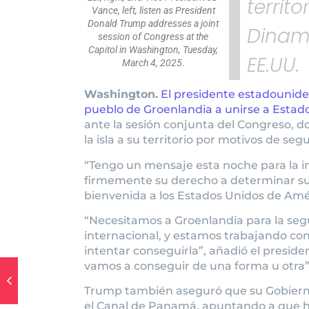
territ
Vance, left, listen as President
Donald Trump addresses a joint
Dinam
session of Congress at the
Capitol in Washington, Tuesday,
EE.UU.
March 4, 2025.
Washington.
El presidente estadounid
pueblo de Groenlandia a unirse a Estad
ante la sesión conjunta del Congreso, 
la isla a su territorio por motivos de seg
“Tengo un mensaje esta noche para la i
firmemente su derecho a determinar su pr
bienvenida a los Estados Unidos de Amé
“Necesitamos a Groenlandia para la segu
internacional, y estamos trabajando con
intentar conseguirla”, añadió el presid
vamos a conseguir de una forma u otra
Trump también aseguró que su Gobierno
el Canal de Panamá, apuntando a que 