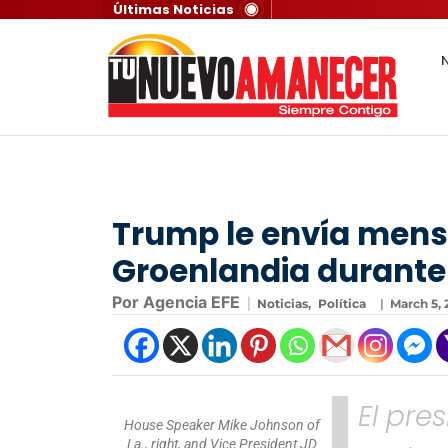
Últimas Noticias
N
Trump le envía mensa
Groenlandia durante
Por Agencia EFE
|
Noticias
,
Política
|
March 5, 
El pre
House Speaker Mike Johnson of
La., right, and Vice President JD