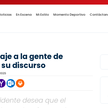
oticias
En Escena
Mi Estilo
Momento Deportivo
Contáctan
je a la gente de
 su discurso
2025
sidente desea que el