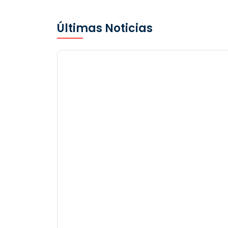
Últimas Noticias
Un padre usó el TikTok de su hi
de 11 años para citar al hombre
acusado de abusarla
sexualmente y…
El Tiempo /GDA
-
August 5, 2026
Un padre de Ohio utilizó la cuenta
de TikTok de su hija de 11 años para hacerse
pasar por ella y atraer hasta...
más información