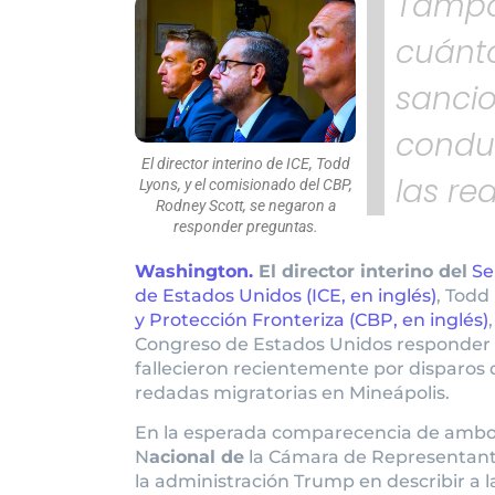
Tampo
cuánt
sanci
condu
El director interino de ICE, Todd
las re
Lyons, y el comisionado del CBP,
Rodney Scott, se negaron a
responder preguntas.
Washington.
El director interino del
Se
de Estados Unidos (ICE, en inglés)
, Todd
y Protección Fronteriza (CBP, en inglés)
Congreso de Estados Unidos responder 
fallecieron recientemente por disparos
redadas migratorias en Mineápolis.
En la esperada comparecencia de ambos
N
acional de
la Cámara de Representantes
la administración Trump en describir a l