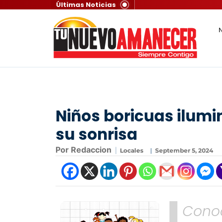
Últimas Noticias
N
Niños boricuas ilum
su sonrisa
Por Redaccion
|
Locales
|
September 5, 2024
Conoc