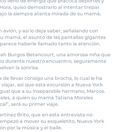
hico lleno de energía que práctica deportes y
Hora, quiso demostrarlo al intentar trepar
 bajo la siempre atenta mirada de su mamá,
 avión, y así lo deja saber, señalando con
su mamá, el asunto de las pantallas gigantes
parece haberle llamado tanto la atención.
liah Burgos Betancourt, una amorosa niña que
 hizo durante nuestro encuentro, seguramente
elvan la sonrisa.
de llevar consigo una brocha, lo cual le ha
 viajar, así que esta excursión a Nueva York
gual que a su inseparable hermano, Marcos.
ales, a quién su mamá Tatiana Morales
al”, será su primer viaje.
rtínez Brito, que en esta entrevista no
empezó a mover su esqueletito, Nueva York
n por la música y el baile.