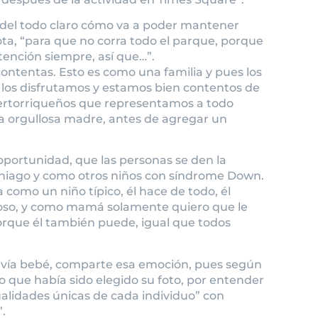
ne del todo claro cómo va a poder mantener
ota, “para que no corra todo el parque, porque
tención siempre, así que…”.
contentas. Esto es como una familia y pues los
s los disfrutamos y estamos bien contentos de
uertorriqueños que representamos a todo
la orgullosa madre, antes de agregar un
 oportunidad, que las personas se den la
hiago y como otros niños con síndrome Down.
a como un niño típico, él hace de todo, él
oroso, y como mamá solamente quiero que le
orque él también puede, igual que todos
odavía bebé, comparte esa emoción, pues según
que había sido elegido su foto, por entender
cualidades únicas de cada individuo” con
.