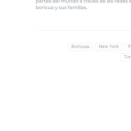
partes del mundo a través de las redes so
boricua y sus familias.
Boricuas
New York
P
Tim