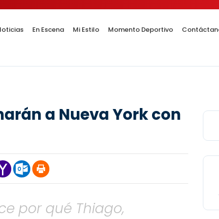
oticias
En Escena
Mi Estilo
Momento Deportivo
Contáctan
inarán a Nueva York con
e por qué Thiago,