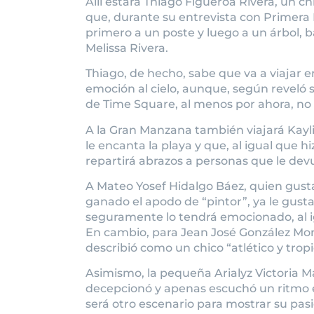
Allí estará Thiago Figueroa Rivera, un c
que, durante su entrevista con Primera 
primero a un poste y luego a un árbol,
Melissa Rivera.
Thiago, de hecho, sabe que va a viajar en
emoción al cielo, aunque, según reveló 
de Time Square, al menos por ahora, no 
A la Gran Manzana también viajará Kay
le encanta la playa y que, al igual que
repartirá abrazos a personas que le devu
A Mateo Yosef Hidalgo Báez, quien gusta 
ganado el apodo de “pintor”, ya le gusta
seguramente lo tendrá emocionado, al i
En cambio, para Jean José González Mor
describió como un chico “atlético y tropic
Asimismo, la pequeña Arialyz Victoria Ma
decepcionó y apenas escuchó un ritmo 
será otro escenario para mostrar su pasió