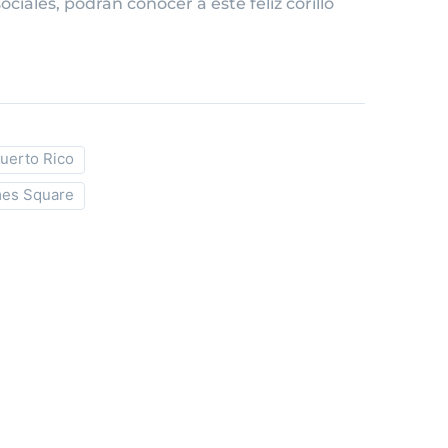
ciales, podrán conocer a este feliz corillo
uerto Rico
es Square