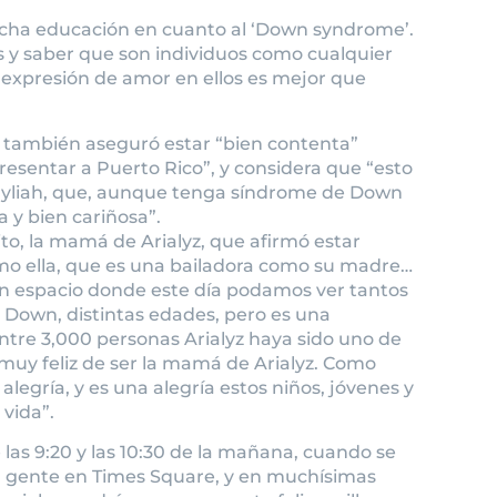
ucha educación en cuanto al ‘Down syndrome’.
 y saber que son individuos como cualquier
a expresión de amor en ellos es mejor que
 también aseguró estar “bien contenta”
resentar a Puerto Rico”, y considera que “esto
Kayliah, que, aunque tenga síndrome de Down
 y bien cariñosa”.
to, la mamá de Arialyz, que afirmó estar
mo ella, que es una bailadora como su madre…
n espacio donde este día podamos ver tantos
e Down, distintas edades, pero es una
ntre 3,000 personas Arialyz haya sido uno de
 muy feliz de ser la mamá de Arialyz. Como
legría, y es una alegría estos niños, jóvenes y
vida”.
las 9:20 y las 10:30 de la mañana, cuando se
 la gente en Times Square, y en muchísimas