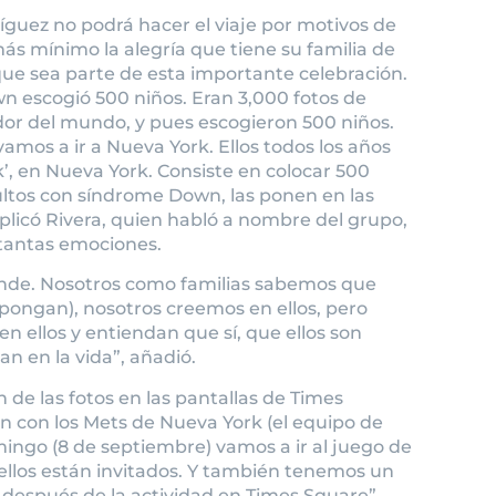
íguez no podrá hacer el viaje por motivos de
ás mínimo la alegría que tiene su familia de
que sea parte de esta importante celebración.
 escogió 500 niños. Eran 3,000 fotos de
dor del mundo, y pues escogieron 500 niños.
amos a ir a Nueva York. Ellos todos los años
’, en Nueva York. Consiste en colocar 500
ultos con síndrome Down, las ponen en las
plicó Rivera, quien habló a nombre del grupo,
tantas emociones.
rande. Nosotros como familias sabemos que
opongan), nosotros creemos en ellos, pero
 ellos y entiendan que sí, que ellos son
an en la vida”, añadió.
ón de las fotos en las pantallas de Times
on con los Mets de Nueva York (el equipo de
mingo (8 de septiembre) vamos a ir al juego de
, ellos están invitados. Y también tenemos un
después de la actividad en Times Square”.