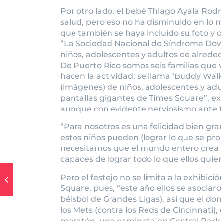
Por otro lado, el bebé Thiago Ayala Rodr
salud, pero eso no ha disminuido en lo m
que también se haya incluido su foto y 
“La Sociedad Nacional de Síndrome Down
niños, adolescentes y adultos de alrede
De Puerto Rico somos seis familias que v
hacen la actividad, se llama ‘Buddy Walk
(imágenes) de niños, adolescentes y ad
pantallas gigantes de Times Square”, ex
aunque con evidente nerviosismo ante 
“Para nosotros es una felicidad bien g
estos niños pueden (lograr lo que se pr
necesitamos que el mundo entero crea en
capaces de lograr todo lo que ellos quier
Pero el festejo no se limita a la exhibici
Square, pues, “este año ellos se asociar
béisbol de Grandes Ligas), así que el do
los Mets (contra los Reds de Cincinnati)
maratón, una caminata en Central Park 