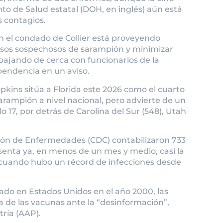
o de Salud estatal (DOH, en inglés) aún está
s contagios.
n el condado de Collier está proveyendo
asos sospechosos de sarampión y minimizar
bajando de cerca con funcionarios de la
pendencia en un aviso.
kins sitúa a Florida este 2026 como el cuarto
rampión a nivel nacional, pero advierte de un
 17, por detrás de Carolina del Sur (548), Utah
ción de Enfermedades (CDC) contabilizaron 733
esenta ya, en menos de un mes y medio, casi la
, cuando hubo un récord de infecciones desde
do en Estados Unidos en el año 2000, las
a de las vacunas ante la “desinformación”,
ría (AAP).