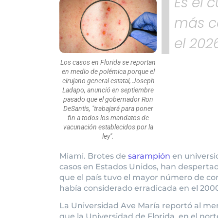
Es el 
más c
el 202
Los casos en Florida se reportan
en medio de polémica porque el
cirujano general estatal, Joseph
Ladapo, anunció en septiembre
pasado que el gobernador Ron
DeSantis, "trabajará para poner
fin a todos los mandatos de
vacunación establecidos por la
ley".
Miami. Brotes de
sarampión
en universi
casos en Estados Unidos, han despertado
que el país tuvo el mayor número de co
había considerado erradicada en el 200
La Universidad Ave María reportó al men
que la Universidad de Florida, en el nor