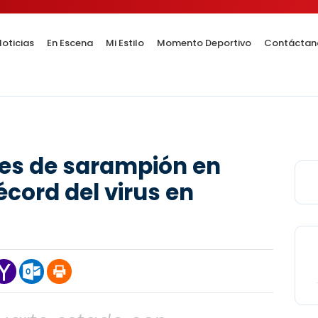
oticias
En Escena
Mi Estilo
Momento Deportivo
Contáctan
otes de sarampión en
écord del virus en