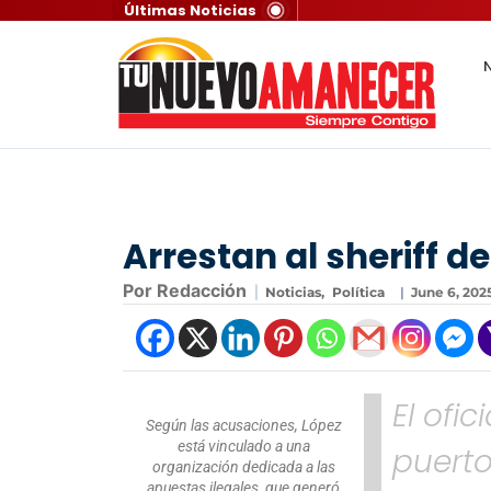
Últimas Noticias
N
Arrestan al sheriff d
Por Redacción
|
Noticias
,
Política
|
June 6, 202
El ofic
Según las acusaciones, López
está vinculado a una
puerto
organización dedicada a las
apuestas ilegales, que generó