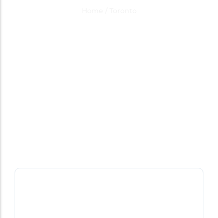
Category Result:
Toronto
Home
/
Toronto