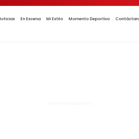
oticias
En Escena
Mi Estilo
Momento Deportivo
Contáctan
Category Result:
salvadoreñ
Home
/
salvadoreño