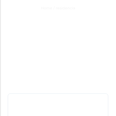
Category Result:
residencia
Home
/
residencia