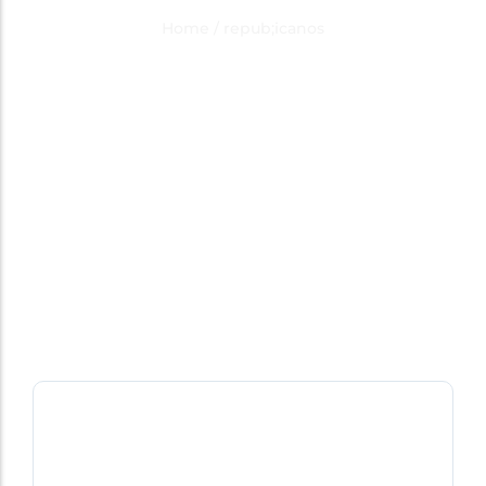
Category Result:
repub;icanos
Home
/
repub;icanos