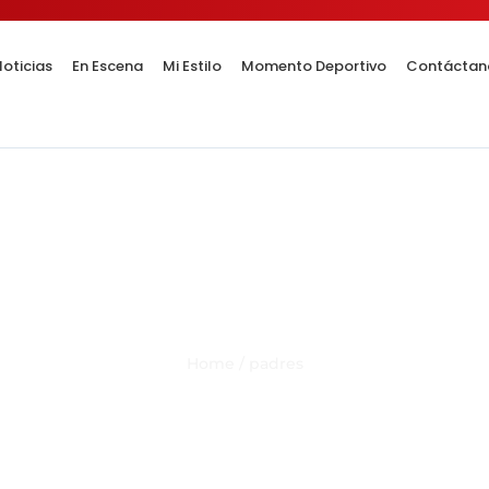
oticias
En Escena
Mi Estilo
Momento Deportivo
Contáctan
Category Result:
padres
Home
/
padres