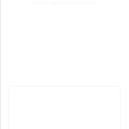
Hernandez
Home
/
Pablo Jose Hernandez
Tulio Lopez
-
February 4, 2025
Pablo José Hernández hace sus primeros
nombramientos en el PPD