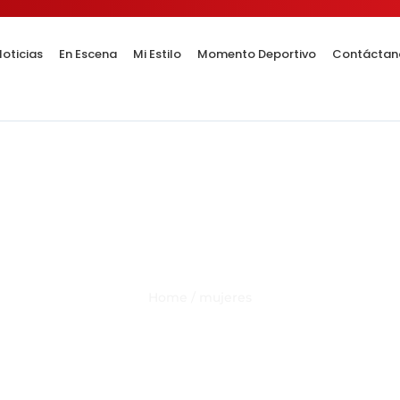
oticias
En Escena
Mi Estilo
Momento Deportivo
Contáctan
Category Result:
mujeres
Home
/
mujeres