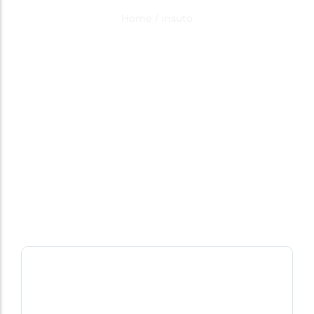
Category Result:
Insuto
Home
/
Insuto