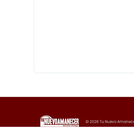
Tulio Lopez
-
October 10, 2024
Milton se mueve fuera de la costa 
El huracán tocó tierra anoche en Siesta Key, cer
© 2026 Tu Nuevo Amanece