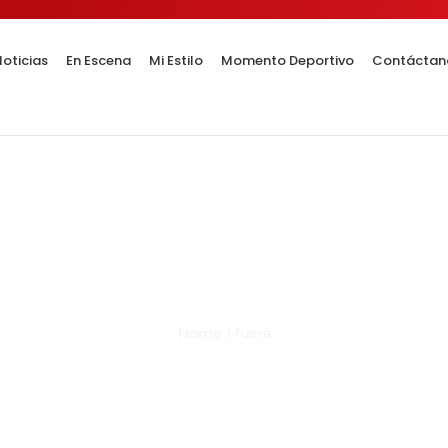
oticias
En Escena
Mi Estilo
Momento Deportivo
Contáctan
Category Result:
fuera
Home
/
fuera