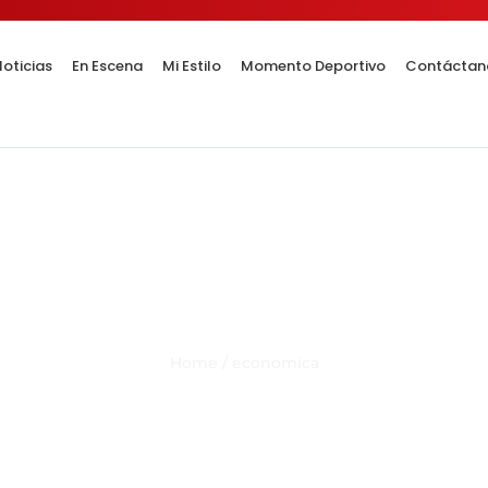
oticias
En Escena
Mi Estilo
Momento Deportivo
Contáctan
Category Result:
economica
Home
/
economica