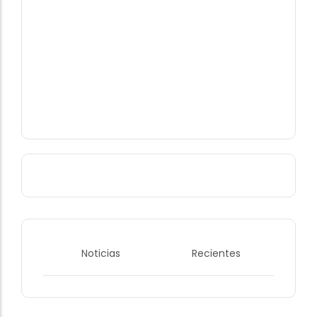
Tulio Lopez
-
January 7, 2025
Trump insiste en que Canadá debería ser
el estado 51
La propuesta de Trump de que Canadá se integre
en Estados Unidos, que lleva repitiendo en los
últimos días más...
Noticias
Recientes