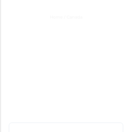
Category Result:
Canada
Home
/
Canada