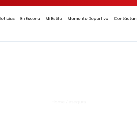
oticias
En Escena
Mi Estilo
Momento Deportivo
Contáctan
Category Result:
asegura
Home
/
asegura